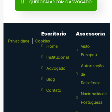
QUERO FALAR COM O ADVOGADO
Escritório
Assessoria
ca
Privacidade
Cookies
Home
Visto
Europeu
Institucional
Autorização
Advogado
de
Blog
Residência
Contato
Nacionalidade
Portuguesa