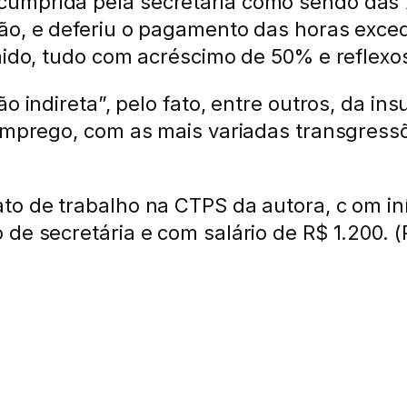
umprida pela secretária como sendo das 7
ão, e deferiu o pagamento das horas exced
imido, tudo com acréscimo de 50% e reflex
o indireta”, pelo fato, entre outros, da i
e emprego, com as mais variadas transgres
to de trabalho na CTPS da autora, c om in
 de secretária e com salário de R$ 1.200. 