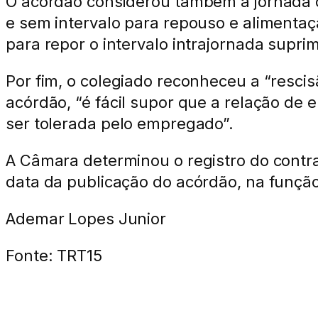
O acórdão considerou também a jornada c
e sem intervalo para repouso e alimentaç
para repor o intervalo intrajornada supr
Por fim, o colegiado reconheceu a “rescisã
acórdão, “é fácil supor que a relação d
ser tolerada pelo empregado”.
A Câmara determinou o registro do contra
data da publicação do acórdão, na função
Ademar Lopes Junior
Fonte: TRT15