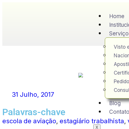
Home
Instituc
Serviço
Visto 
Nacion
Apost
Certif
Pedido
Consul
31 Julho, 2017
Blog
Palavras-chave
Contat
escola de aviação
,
estagiário trabalhista
,
X