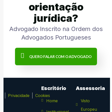
orientação
jurídica?
Advogado Inscrito na Ordem dos
Advogados Portugueses
QUERO FALAR COM O ADVOGADO
Escritório
Assessoria
ca
Privacidade
Cookies
Home
Visto
Europeu
Institucional