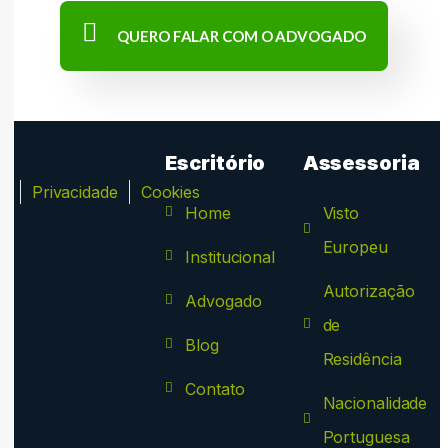
QUERO FALAR COM O ADVOGADO
Escritório
Assessoria
ca
Privacidade
Cookies
Home
Visto
Europeu
Institucional
Autorização
Advogado
de
Blog
Residência
Contato
Nacionalidade
Portuguesa