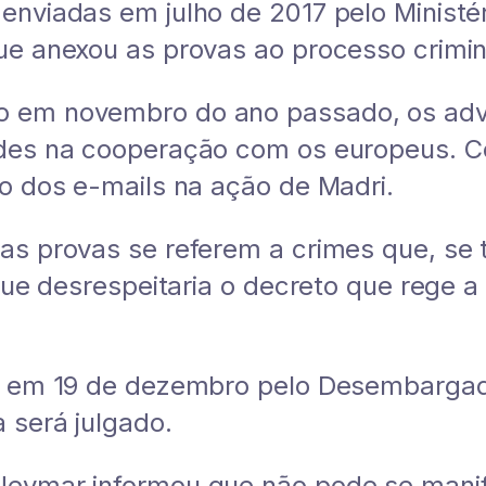
enviadas em julho de 2017 pelo Ministér
que anexou as provas ao processo crim
do em novembro do ano passado, os a
ades na cooperação com os europeus. C
ão dos e-mails na ação de Madri.
as provas se referem a crimes que, se
 que desrespeitaria o decreto que rege a
do em 19 de dezembro pelo Desembargad
 será julgado.
Neymar informou que não pode se manif