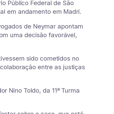
io Público Federal de São
inal em andamento em Madri.
dvogados de Neymar apontam
om uma decisão favorável,
 tivessem sido cometidos no
 colaboração entre as justiças
or Nino Toldo, da 11ª Turma
estar sobre o caso, que está