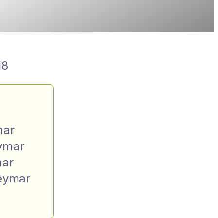
18
mar
ymar
ar
eymar