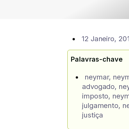
12 Janeiro, 20
Palavras-chave
neymar
,
ney
advogado
,
ne
imposto
,
neym
julgamento
,
n
justiça