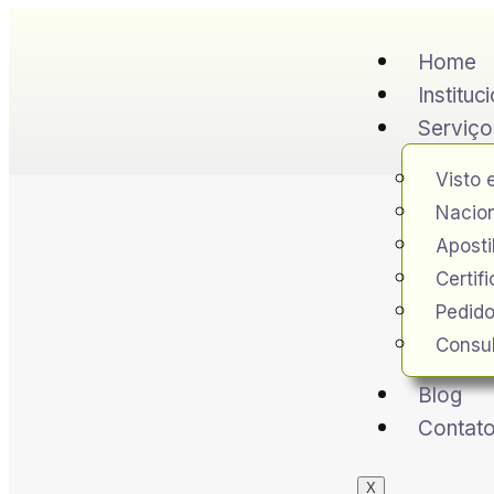
Home
Instituc
Serviço
Visto 
Nacion
Apost
Certif
Pedido
Consul
Blog
Contat
X