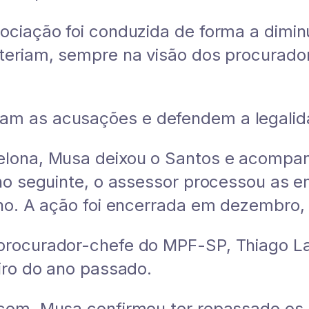
ociação foi conduzida de forma a dimi
eriam, sempre na visão dos procurador
m as acusações e defendem a legalid
lona, Musa deixou o Santos e acompan
no seguinte, o assessor processou as e
lho. A ação foi encerrada em dezembro,
procurador-chefe do MPF-SP, Thiago L
iro do ano passado.
com, Musa confirmou ter repassado os