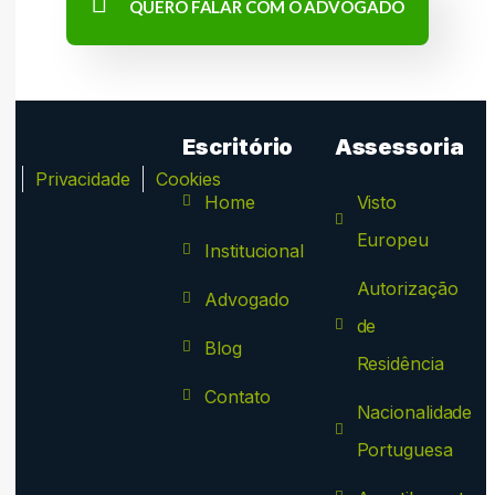
QUERO FALAR COM O ADVOGADO
Escritório
Assessoria
ca
Privacidade
Cookies
Home
Visto
Europeu
Institucional
Autorização
Advogado
de
Blog
Residência
Contato
Nacionalidade
Portuguesa