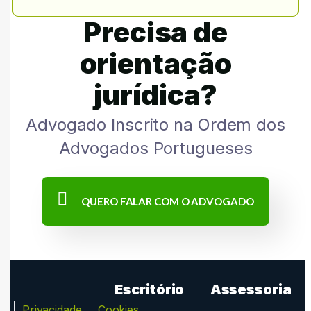
Precisa de
orientação
jurídica?
Advogado Inscrito na Ordem dos
Advogados Portugueses
QUERO FALAR COM O ADVOGADO
Escritório
Assessoria
ca
Privacidade
Cookies