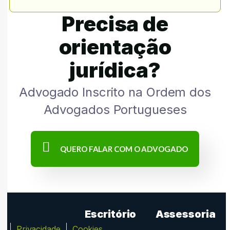
Precisa de
orientação
jurídica?
Advogado Inscrito na Ordem dos
Advogados Portugueses
QUERO FALAR COM O ADVOGADO
Escritório
Assessoria
ca
Privacidade
Cookies