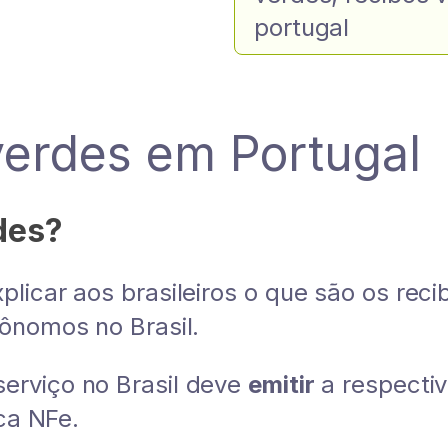
portugal
 verdes em Portugal
des?
icar aos brasileiros o que são os reci
ônomos no Brasil.
erviço no Brasil deve
emitir
a respecti
ica NFe.