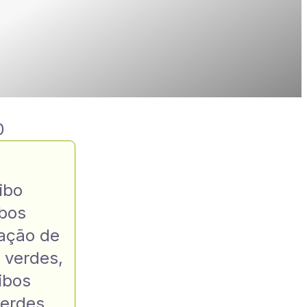
0
cibo
ibos
ação de
s verdes
,
ibos
verdes