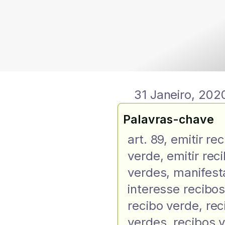
31 Janeiro, 202
Palavras-chave
art. 89
,
emitir re
verde
,
emitir rec
verdes
,
manifest
interesse recibo
recibo verde
,
rec
verdes
,
recibos 