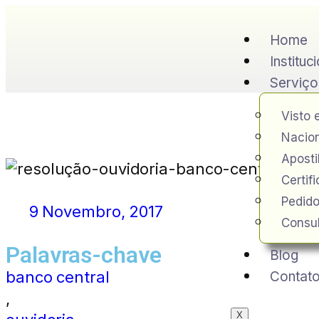
Home
Instituc
Serviço
Visto 
Nacion
Apost
Certif
Pedido
9 Novembro, 2017
Consul
Palavras-chave
Blog
banco central
Contat
,
X