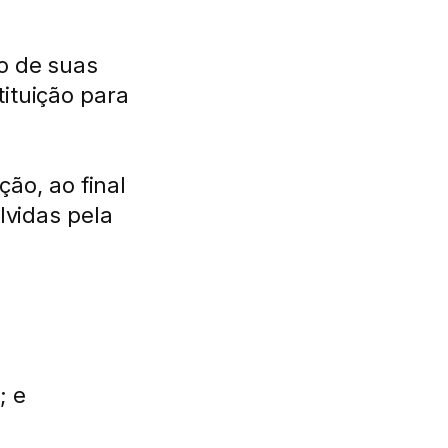
o de suas
ituição para
ção, ao final
lvidas pela
; e