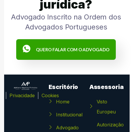
jurídica?
Advogado Inscrito na Ordem dos
Advogados Portugueses
QUERO FALAR COM O ADVOGADO
Escritório
Assessoria
ca
Privacidade
Cookies
Home
Visto
Europeu
Institucional
Autorização
Advogado