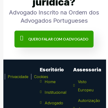
jurídica?
Advogado Inscrito na Ordem dos
Advogados Portugueses
QUERO FALAR COM O ADVOGADO
Escritório
Assessoria
ca
Privacidade
Cookies
Home
Visto
Europeu
Institucional
Autorização
Advogado