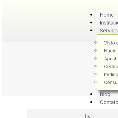
Home
Instituc
Serviço
Visto 
Nacion
Apost
Certif
Pedido
Consul
Blog
Contat
X