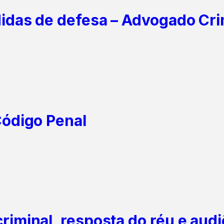
idas de defesa – Advogado Cri
Código Penal
iminal, resposta do réu e audi