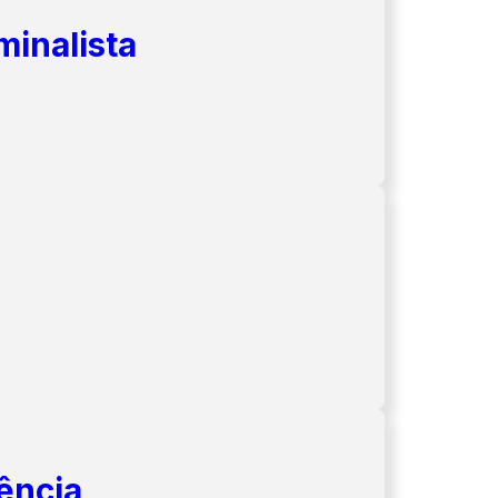
minalista
ência