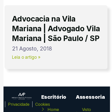
Advocacia na Vila
Mariana | Advogado Vila
Mariana | São Paulo / SP
21 Agosto, 2018
Leia o artigo »
Escritório
Assessoria
ca
Privacidade
Cookies
Home
Visto