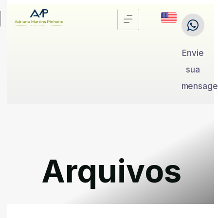
Envie
sua
mensag
Arquivos