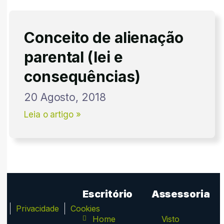
Conceito de alienação
parental (lei e
consequências)
20 Agosto, 2018
Leia o artigo »
Escritório
Assessoria
ca
Privacidade
Cookies
Home
Visto