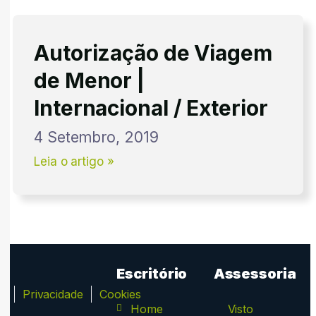
Autorização de Viagem
de Menor |
Internacional / Exterior
4 Setembro, 2019
Leia o artigo »
Escritório
Assessoria
ca
Privacidade
Cookies
Home
Visto