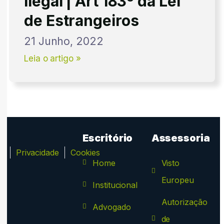
ilegal | Art 183º da Lei
de Estrangeiros
21 Junho, 2022
Leia o artigo »
Escritório
Assessoria
ca
Privacidade
Cookies
Home
Visto
Europeu
Institucional
Autorização
Advogado
de