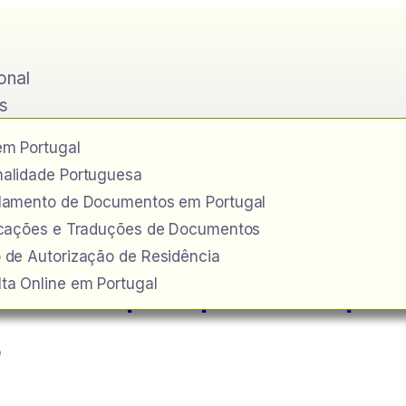
ional
s
em Portugal
alidade Portuguesa
ilamento de Documentos em Portugal
icações e Traduções de Documentos
 de Autorização de Residência
a lei que proíbe p
ta Online em Portugal
o