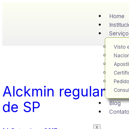
Home
Instituc
Serviço
Visto 
Nacion
Apost
Certif
Pedido
Alckmin regulament
Consul
de SP
Blog
Contat
X