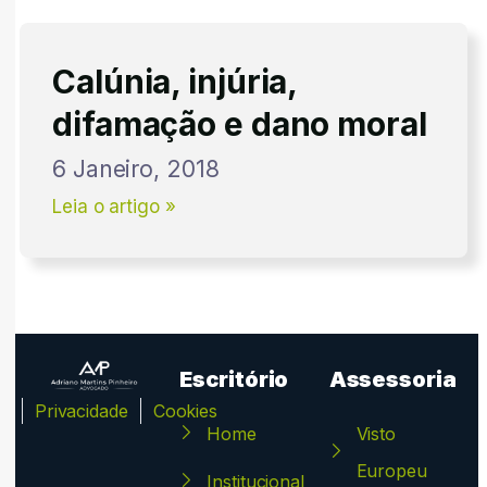
Calúnia, injúria,
difamação e dano moral
6 Janeiro, 2018
Leia o artigo »
Escritório
Assessoria
ca
Privacidade
Cookies
Home
Visto
Europeu
Institucional