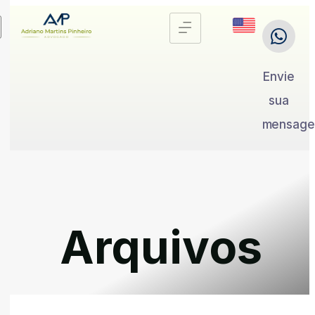
Envie
sua
mensag
Arquivos