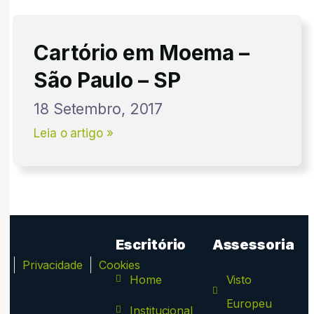
Cartório em Moema –
São Paulo – SP
18 Setembro, 2017
Leia o artigo »
Escritório
Assessoria
ca
Privacidade
Cookies
Home
Visto
Europeu
Institucional