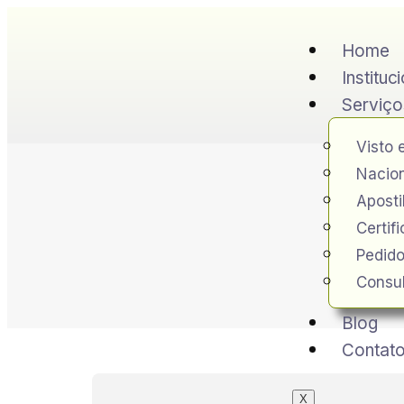
Home
Instituc
Serviço
Visto 
Nacion
Apost
Certif
Pedido
Consul
Blog
Contat
X