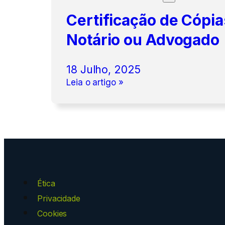
Certificação de Cópi
Notário ou Advogado
18 Julho, 2025
Leia o artigo »
Ética
Privacidade
Cookies