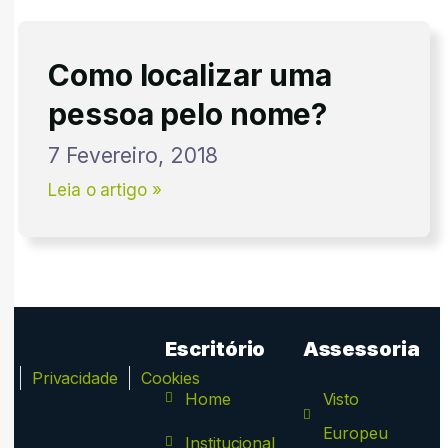
Como localizar uma
pessoa pelo nome?
7 Fevereiro, 2018
Leia o artigo »
Escritório
Assessoria
ca
Privacidade
Cookies
Home
Visto
Europeu
Institucional