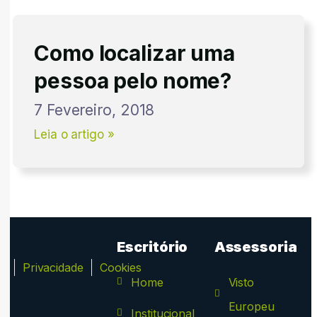
Como localizar uma
pessoa pelo nome?
7 Fevereiro, 2018
Leia o artigo »
Escritório
Assessoria
ca
Privacidade
Cookies
Home
Visto
Europeu
Institucional