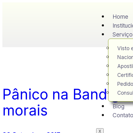
Home
Instituc
Serviço
Visto 
Nacion
Apost
Certif
Pedido
Pânico na Band ge
Consul
morais
Blog
Contat
X