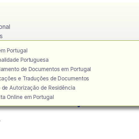
ional
s
em Portugal
alidade Portuguesa
ilamento de Documentos em Portugal
icações e Traduções de Documentos
 de Autorização de Residência
ra condenação a Ba
ta Online em Portugal
o