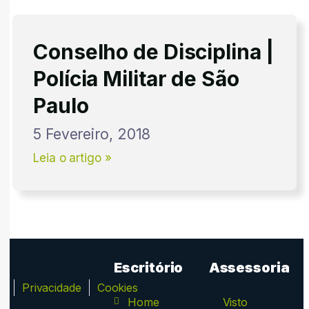
Conselho de Disciplina |
Polícia Militar de São
Paulo
5 Fevereiro, 2018
Leia o artigo »
Escritório
Assessoria
ca
Privacidade
Cookies
Home
Visto