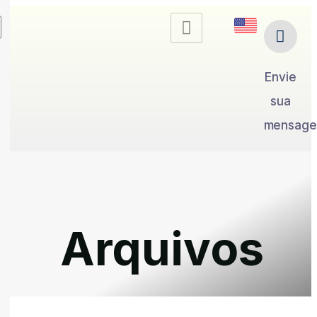
Envie
sua
mensag
Arquivos