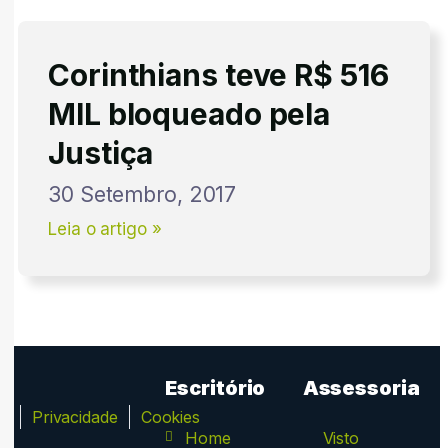
Corinthians teve R$ 516
MIL bloqueado pela
Justiça
30 Setembro, 2017
Leia o artigo »
Escritório
Assessoria
ca
Privacidade
Cookies
Home
Visto