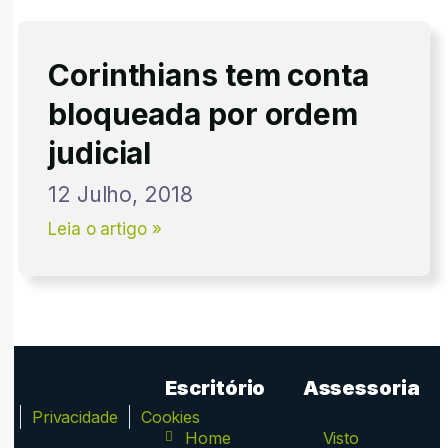
Corinthians tem conta
bloqueada por ordem
judicial
12 Julho, 2018
Leia o artigo »
Escritório
Assessoria
ca
Privacidade
Cookies
Home
Visto