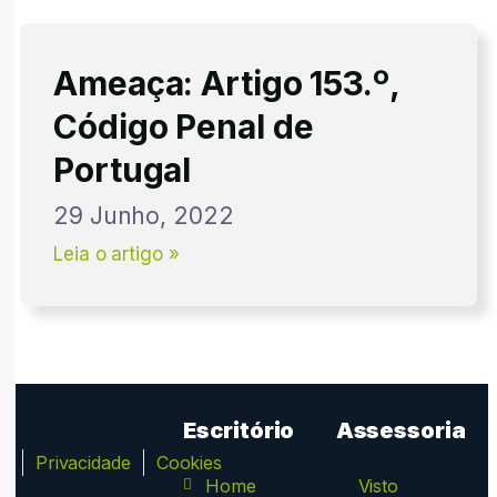
Ameaça: Artigo 153.º,
Código Penal de
Portugal
29 Junho, 2022
Leia o artigo »
Escritório
Assessoria
ca
Privacidade
Cookies
Home
Visto