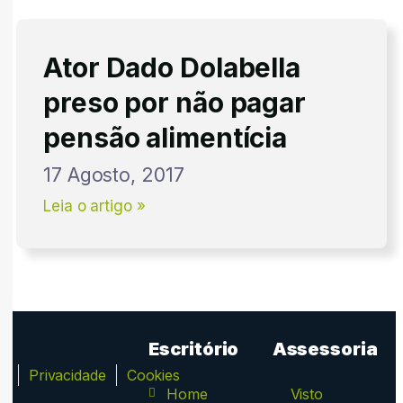
Ator Dado Dolabella
preso por não pagar
pensão alimentícia
17 Agosto, 2017
Leia o artigo »
Escritório
Assessoria
ca
Privacidade
Cookies
Home
Visto