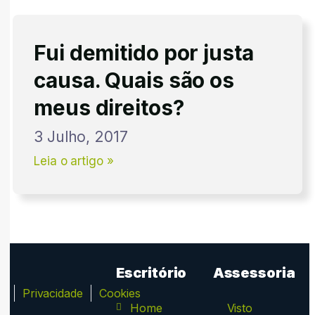
Fui demitido por justa
causa. Quais são os
meus direitos?
3 Julho, 2017
Leia o artigo »
Escritório
Assessoria
ca
Privacidade
Cookies
Home
Visto