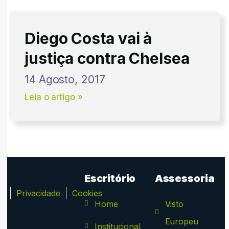
Diego Costa vai à
justiça contra Chelsea
14 Agosto, 2017
Leia o artigo »
Escritório
Assessoria
ca
Privacidade
Cookies
Home
Visto
Europeu
Institucional