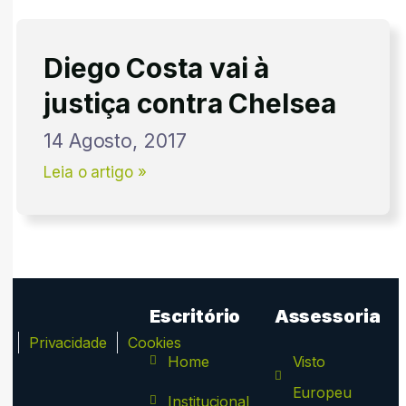
Diego Costa vai à
justiça contra Chelsea
14 Agosto, 2017
Leia o artigo »
Escritório
Assessoria
ca
Privacidade
Cookies
Home
Visto
Europeu
Institucional