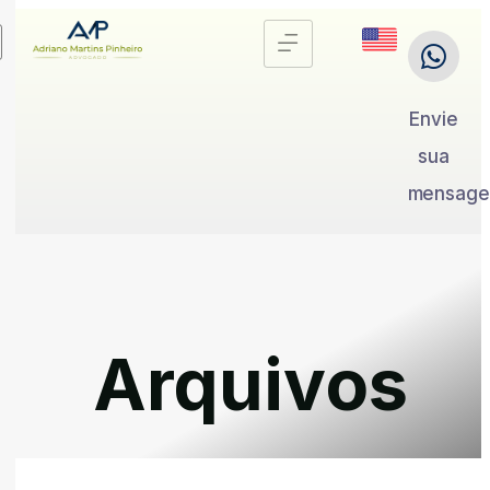
Envie
sua
mensag
Arquivos