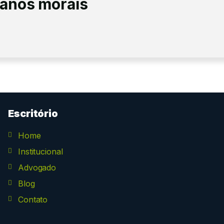
danos morais
Escritório
Home
Institucional
Advogado
Blog
Contato