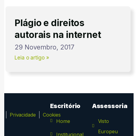
Plágio e direitos
autorais na internet
29 Novembro, 2017
Leia o artigo »
Escritório
Assessoria
ca
Privacidade
Cookies
Home
Visto
Europeu
Institucional