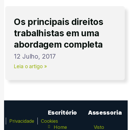
Os principais direitos
trabalhistas em uma
abordagem completa
12 Julho, 2017
Leia o artigo »
Escritório
Assessoria
ca
Privacidade
Cookies
Home
Visto