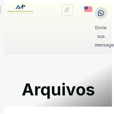
Envie
sua
mensag
Arquivos