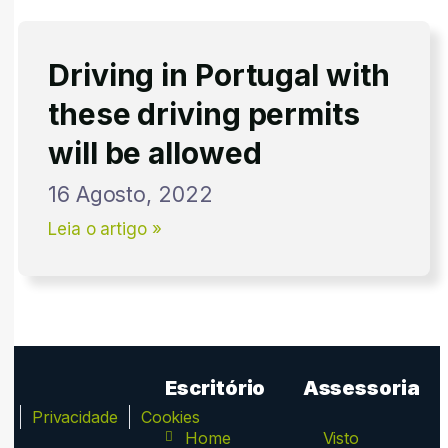
Driving in Portugal with
these driving permits
will be allowed
16 Agosto, 2022
Leia o artigo »
Escritório
Assessoria
ca
Privacidade
Cookies
Home
Visto