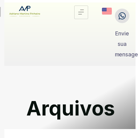
Envie
sua
mensag
Arquivos