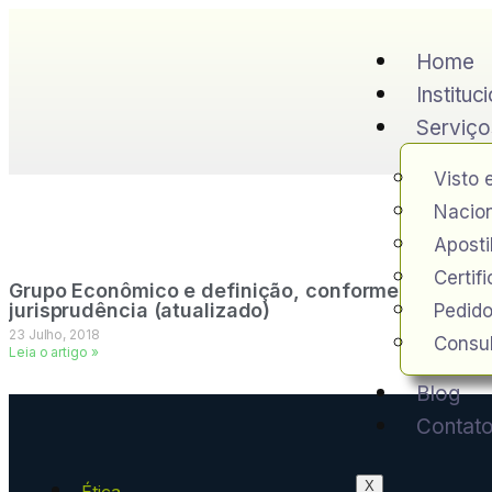
Home
Instituc
Serviço
Visto 
Nacion
Apost
Certif
Grupo Econômico e definição, conforme CLT e
jurisprudência (atualizado)
Pedido
23 Julho, 2018
Consul
Leia o artigo »
Blog
Contat
X