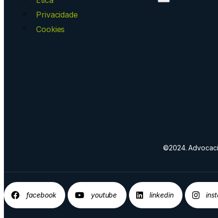
Ética
Privacidade
Cookies
©2024. Advocacia
facebook
youtube
linkedin
ins