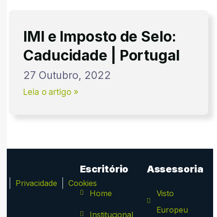
IMI e Imposto de Selo:
Caducidade | Portugal
27 Outubro, 2022
Leia o artigo »
Escritório
Assessoria
ca
Privacidade
Cookies
Home
Visto
Europeu
Institucional