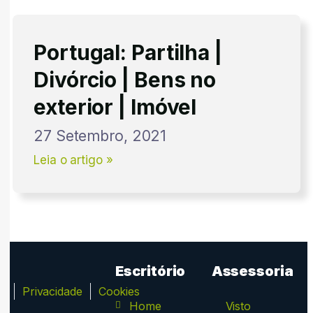
Portugal: Partilha |
Divórcio | Bens no
exterior | Imóvel
27 Setembro, 2021
Leia o artigo »
Escritório
Assessoria
ca
Privacidade
Cookies
Home
Visto