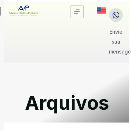
Envie
sua
mensag
Arquivos