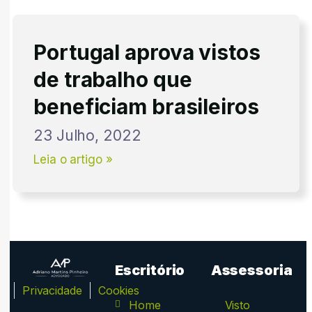
Portugal aprova vistos
de trabalho que
beneficiam brasileiros
23 Julho, 2022
Leia o artigo »
Escritório
Assessoria
ca
Privacidade
Cookies
Home
Visto