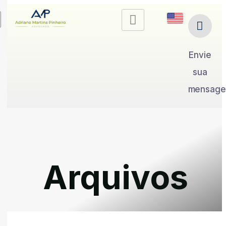
Envie
sua
mensag
Arquivos