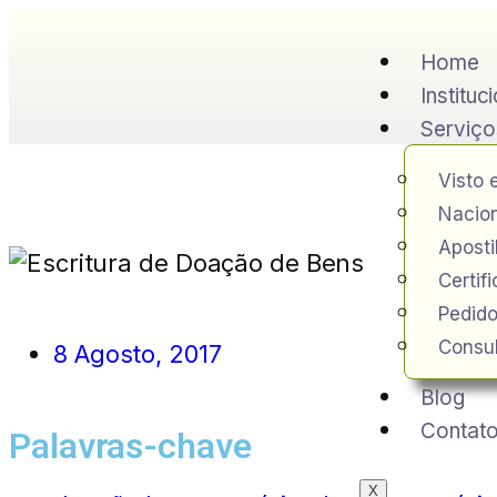
Home
Instituc
Serviço
Visto 
Nacion
Apost
Certif
Pedido
Consul
8 Agosto, 2017
Blog
Contat
Palavras-chave
X