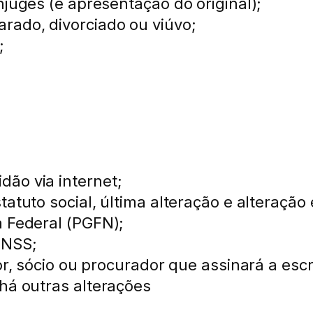
njuges (e apresentação do original);
rado, divorciado ou viúvo;
;
ão via internet;
tatuto social, última alteração e alteração
a Federal (PGFN);
INSS;
or, sócio ou procurador que assinará a escr
 há outras alterações