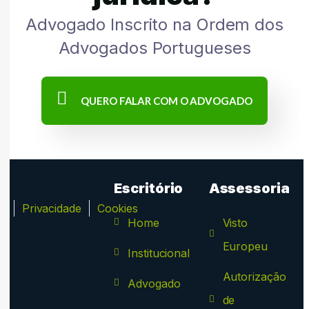
Advogado Inscrito na Ordem dos
Advogados Portugueses
QUERO FALAR COM O ADVOGADO
Escritório
Assessoria
ca
Privacidade
Cookies
Home
Visto
Europeu
Institucional
Autorização
Advogado
de