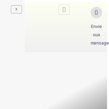
X
Envie
sua
mensag