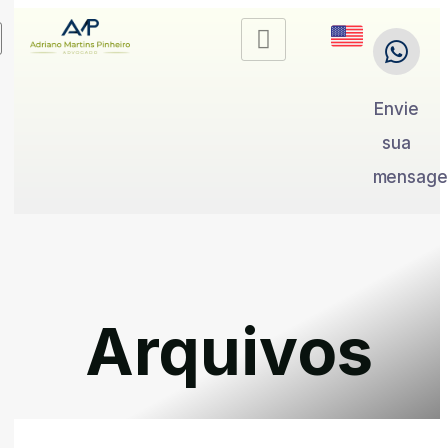
Envie
sua
mensag
Arquivos