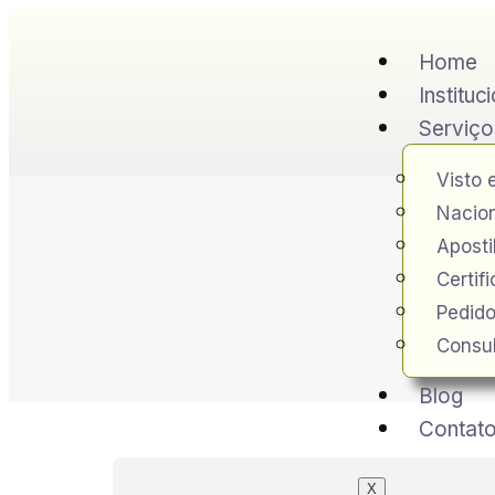
Home
Instituc
Serviço
Visto 
Nacion
Apost
Certif
Pedido
Consul
Blog
Contat
X