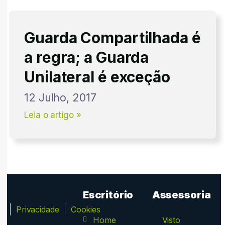
Guarda Compartilhada é
a regra; a Guarda
Unilateral é exceção
12 Julho, 2017
Leia o artigo »
Escritório
Assessoria
ca
Privacidade
Cookies
Home
Visto